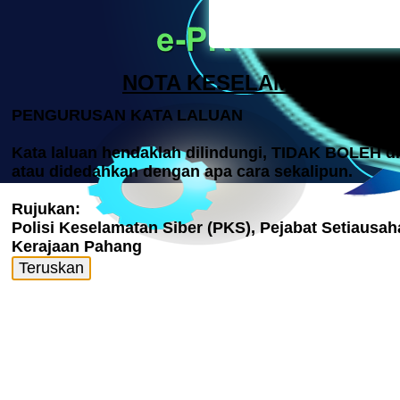
NOTA KESELAMATAN
PENGURUSAN KATA LALUAN
Kata laluan hendaklah dilindungi, TIDAK BOLEH d
atau didedahkan dengan apa cara sekalipun.
Rujukan:
Polisi Keselamatan Siber (PKS), Pejabat Setiausah
Kerajaan Pahang
Teruskan